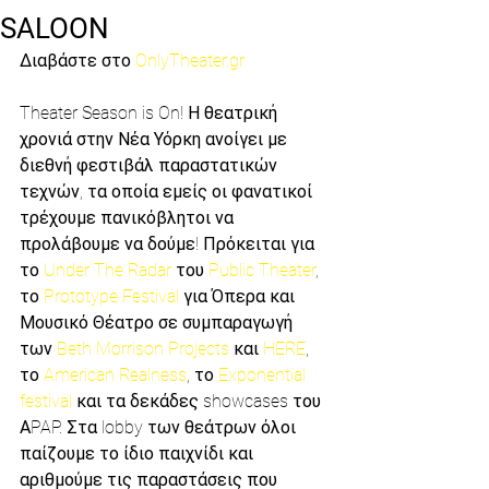
SALOON
Διαβάστε στο 
OnlyTheater.gr
Theater Season is On! Η θεατρική 
χρονιά στην Νέα Υόρκη ανοίγει με 
διεθνή φεστιβάλ παραστατικών 
τεχνών, τα οποία εμείς οι φανατικοί 
τρέχουμε πανικόβλητοι να 
προλάβουμε να δούμε! Πρόκειται για 
το 
Under The Radar
 του 
Public Theater
, 
το 
Prototype Festival
 για Όπερα και 
Μουσικό Θέατρο σε συμπαραγωγή 
των 
Beth Morrison Projects
 και 
HERE
, 
το 
American Realness
, το
 Exponential 
festival 
και τα δεκάδες showcases του 
ΑPAP. Στα lobby των θεάτρων όλοι 
παίζουμε το ίδιο παιχνίδι και 
αριθμούμε τις παραστάσεις που 