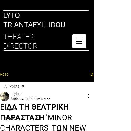
LYTO
TRIANTAFYLLIDOU
THEATER
DIRECTOR
Post
All Posts
Lytotr
All Posts
Jan 24, 2019
2 min read
ΕΙΔΑ ΤΗ ΘΕΑΤΡΙΚΗ
English
ΠΑΡΑΣΤΑΣΗ 'MINOR
Greek
CHARACTERS' ΤΩΝ NEW