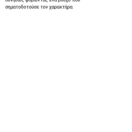
σηματοδοτούσε τον χαρακτήρα, 
επηρεάζει και το μέγεθος αυτών των 
χαρακτήρων. Μέσα στην ελαφρότητα 
και την ταχύτητα της παράστασης, ο 
θεατής γνώριζε τους εκατοντάδες 
μικρότερους χαρακτήρες (“minor 
characters”) του κάθε ρόλου. Έτσι, ο 
Θείος Βάνιας, η Σόνια, η Ελένα και ο 
Αστρόφ υπήρξαν πιο ευχάριστα 
καθημερινοι και ασήμαντοι από ποτέ.
Greek