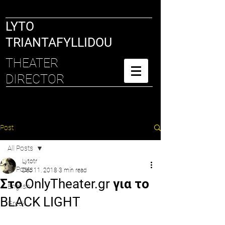
LYTO
TRIANTAFYLLIDOU
THEATER
DIRECTOR
Post
All Posts
Lytotr
All Posts
Dec 11, 2018
3 min read
Στο OnlyTheater.gr για το
English
BLACK LIGHT
Greek