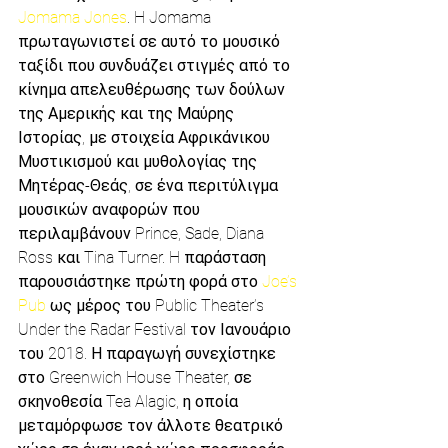
Jomama Jones
. H Jomama 
πρωταγωνιστεί σε αυτό το μουσικό 
ταξίδι που συνδυάζει στιγμές από το 
κίνημα απελευθέρωσης των δούλων 
της Αμερικής και της Μαύρης 
Ιστορίας, με στοιχεία Αφρικάνικου 
Μυστικισμού και μυθολογίας της 
Μητέρας-Θεάς, σε ένα περιτύλιγμα 
μουσικών αναφορών που 
περιλαμβάνουν Prince, Sade, Diana 
Ross και Tina Turner. H παράσταση 
παρουσιάστηκε πρώτη φορά στο 
Joe’s 
Pub
 ως μέρος του Public Theater’s 
Under the Radar Festival τον Ιανουάριο 
του 2018. Η παραγωγή συνεχίστηκε 
στο Greenwich House Theater, σε 
σκηνοθεσία Tea Alagic, η οποία 
μεταμόρφωσε τον άλλοτε θεατρικό 