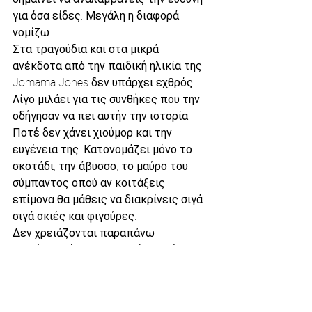
για όσα είδες. Μεγάλη η διαφορά 
νομίζω.
Στα τραγούδια και στα μικρά 
ανέκδοτα από την παιδική ηλικία της 
Jomama Jones δεν υπάρχει εχθρός. 
Λίγο μιλάει για τις συνθήκες που την 
οδήγησαν να πει αυτήν την ιστορία. 
Ποτέ δεν χάνει χιούμορ και την 
ευγένεια της. Κατονομάζει μόνο το 
σκοτάδι, την άβυσσο, το μαύρο του 
σύμπαντος οπού αν κοιτάξεις 
επίμονα θα μάθεις να διακρίνεις σιγά 
σιγά σκιές και φιγούρες. 
Δεν χρειάζονται παραπάνω 
εξηγήσεις, όλοι στο κοινό γνωρίζουν 
το πρόβλημα. H Jomama τους 
καθησυχάζει με τον τρόπο της, τους 
διαβεβαιώνει ότι είναι με τους 