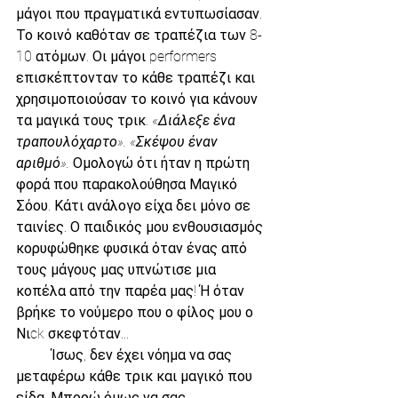
μάγοι που πραγματικά εντυπωσίασαν. 
Το κοινό καθόταν σε τραπέζια των 8-
10 ατόμων. Οι μάγοι performers 
επισκέπτονταν το κάθε τραπέζι και 
χρησιμοποιούσαν το κοινό για κάνουν 
τα μαγικά τους τρικ. 
«Διάλεξε ένα 
τραπουλόχαρτο». «Σκέψου έναν 
αριθμό».
 Ομολογώ ότι ήταν η πρώτη 
φορά που παρακολούθησα Μαγικό 
Σόου. Κάτι ανάλογο είχα δει μόνο σε 
ταινίες. Ο παιδικός μου ενθουσιασμός 
κορυφώθηκε φυσικά όταν ένας από 
τους μάγους μας υπνώτισε μια 
κοπέλα από την παρέα μας! Ή όταν 
βρήκε το νούμερο που ο φίλος μου ο 
Νιck σκεφτόταν...
          Ίσως, δεν έχει νόημα να σας 
μεταφέρω κάθε τρικ και μαγικό που 
είδα. Μπορώ όμως να σας 