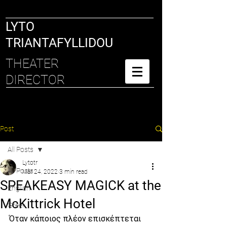
LYTO
TRIANTAFYLLIDOU
THEATER
DIRECTOR
Post
All Posts
Lytotr
All Posts
Mar 24, 2022
3 min read
SPEAKEASY MAGICK at the
English
McKittrick Hotel
Greek
Όταν κάποιος πλέον επισκέπτεται 